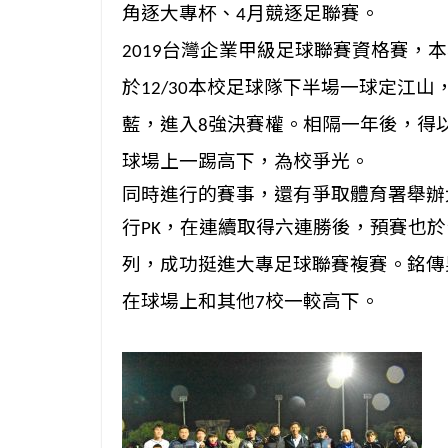
角逐大專杯、
月競逐足聯賽。
4
台灣企業甲級足球聯賽資格賽，本
2019
於
本校足球隊下半場一球定江
山
12/30
藍，進入
強決賽權。相隔一年後，
得
8
球場上一踢高下
，為校爭光。
同時進行的賽事，還有爭取體育署舉辦
行
，在連續取得六連勝後，預賽也於
PK
列，成功挺進大專足球聯賽複賽。銘傳
在球場上和其他
校一較高下。
7