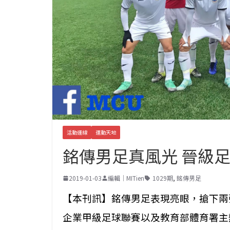
活動連線
運動天地
銘傳男足真風光 晉級
2019-01-03
編輯｜MITien
1029期
,
銘傳男足
【本刊訊】銘傳男足表現亮眼，搶下兩
企業甲級足球聯賽以及教育部體
育署主