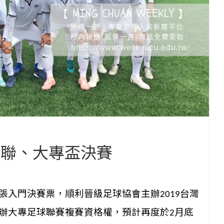
足聯、大專盃決賽
張入門決賽票，
順利晉級足球協會主辦
台灣
2019
辦大專足球聯賽複賽資格權，預計再度於
月底
2