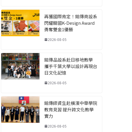
再獲國際肯定！銘傳商設系
閃耀韓國K-Design Award
勇奪雙金1優勝
2026-08-05
銘傳品設系赴日移地教學
攜手千葉大學以設計再現台
日文化記憶
2026-08-05
銘傳師資生赴橫濱中華學院
教育見習 提升跨文化教學
實力
2026-08-05