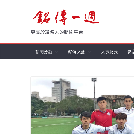
Skip
to
content
專屬於銘傳人的新聞平台
新聞分類
銘傳文藝
大事紀要
影