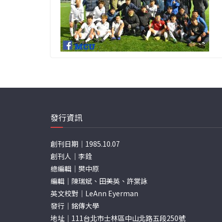
發行資訊
創刊日期｜1985.10.07
創刊人｜李銓
總編輯｜樊中原
編輯｜陳瑞斌、田美英、許棠詠
英文校對｜LeAnn Eyerman
發行｜銘傳大學
地址｜111台北市士林區中山北路五段250號