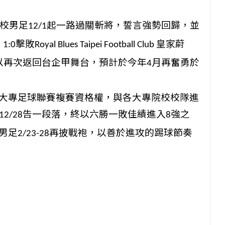
校男足
起一路過
關斬將，誓言強勢回歸，並
12/1
，
擊敗
皇家蔚
1:0
Royal Blues Taipei Football Club
以再次返回台企甲舞台，預計於今年
月再奮勇於
4
大專足球聯賽複賽資格權，
與各大專院校校隊進
告一段落，終以六勝一敗佳績進入
強之
12/
28
8
男足
再
披戰袍，以善於進攻的踢球節奏
2/23-28