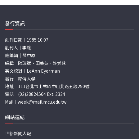
發行資訊
創刊日期｜1985.10.07
創刊人｜李銓
總編輯｜樊中原
編輯｜陳瑞斌、田美英、許棠詠
英文校對｜LeAnn Eyerman
發行｜銘傳大學
地址｜111台北市士林區中山北路五段250號
電話｜(02)28824564 Ext. 2324
Mail｜
week@mail.mcu.edu.tw
網站連結
世新新聞人報