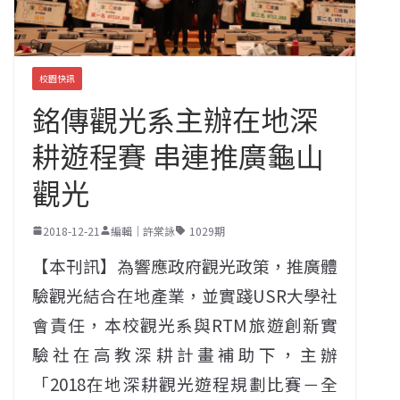
校園快訊
銘傳觀光系主辦在地深
耕遊程賽 串連推廣龜山
觀光
2018-12-21
編輯｜許棠詠
1029期
【本刊訊】為響應政府觀光政策，推廣體
驗觀光結合在地產業，並實踐USR大學社
會責任，本校觀光系與RTM旅遊創新實
驗社在高教深耕計畫補助下，主辦
「2018在地深耕觀光遊程規劃比賽－全