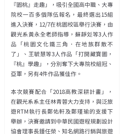
『園桃』走趣」，吸引全國高中職、大專
院校一百多個隊伍報名，最終選出15組
進入決賽，12/7在桃園校區舉行決賽，由
觀光系黃永全老師指導，蘇靜彣等3人作
品「桃園文化鐵三角．在地族群散不
了」、王毓慧等3人作品「打開藏寶圖，
『桃』學趣」，分別奪下大專院校組冠、
亞軍，另有4件作品獲佳作。
本次競賽配合「2018高教深耕計畫」，
在觀光系系主任林青蓉大力支持，與泛旅
遊RTM執行長鄭佑軒及鄭瑾瑜的支援下
舉辦，決賽邀請到中華民國遊程規劃設計
協會理事長鍾任榮、知名網路行銷與旅遊