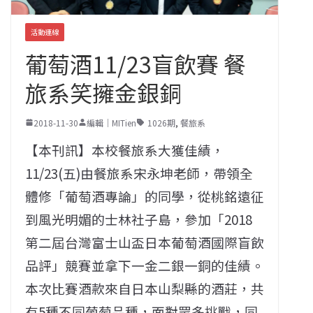
活動連線
葡萄酒11/23盲飲賽 餐
旅系笑擁金銀銅
2018-11-30
編輯｜MITien
1026期
,
餐旅系
【本刊訊】本校餐旅系大獲佳績，
11/23(五)由餐旅系宋永坤老師，帶領全
體修「葡萄酒專論」的同學，從桃銘遠征
到風光明媚的士林社子島，參加「2018
第二屆台灣富士山盃日本葡萄酒國際盲飲
品評」競賽並拿下一金二銀一銅的佳績。
本次比賽酒款來自日本山梨縣的酒莊，共
有5種不同葡萄品種，面對眾多挑戰，同