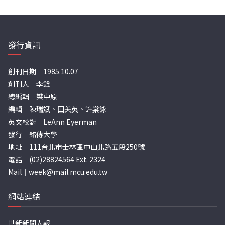
發行資訊
創刊日期｜1985.10.07
創刊人｜李銓
總編輯｜樊中原
編輯｜陳瑞斌、田美英、許棠詠
英文校對｜LeAnn Eyerman
發行｜銘傳大學
地址｜111台北市士林區中山北路五段250號
電話｜(02)28824564 Ext. 2324
Mail｜
week@mail.mcu.edu.tw
網站連結
世新新聞人報