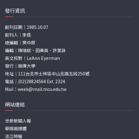
發行資訊
創刊日期｜1985.10.07
創刊人｜李銓
總編輯｜樊中原
編輯｜陳瑞斌、田美英、許棠詠
英文校對｜LeAnn Eyerman
發行｜銘傳大學
地址｜111台北市士林區中山北路五段250號
電話｜(02)28824564 Ext. 2324
Mail｜
week@mail.mcu.edu.tw
網站連結
世新新聞人報
華岡融媒體
淡江時報