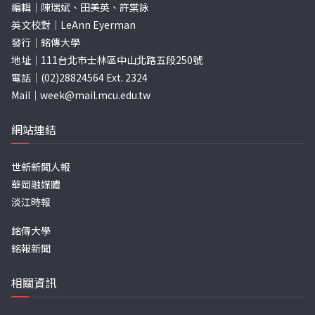
編輯｜陳瑞斌、田美英、許棠詠
英文校對｜LeAnn Eyerman
發行｜銘傳大學
地址｜111台北市士林區中山北路五段250號
電話｜(02)28824564 Ext. 2324
Mail｜
week@mail.mcu.edu.tw
網站連結
世新新聞人報
華岡融媒體
淡江時報
銘傳大學
銘報新聞
相關資訊