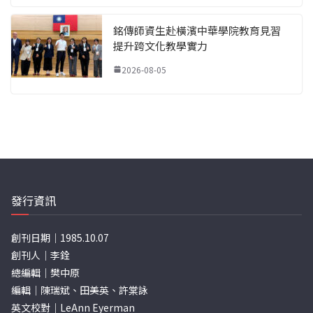
銘傳師資生赴橫濱中華學院教育見習
提升跨文化教學實力
2026-08-05
發行資訊
創刊日期｜1985.10.07
創刊人｜李銓
總編輯｜樊中原
編輯｜陳瑞斌、田美英、許棠詠
英文校對｜LeAnn Eyerman