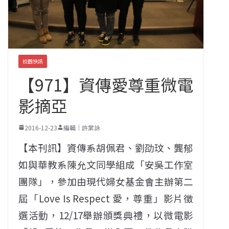
校園快訊
【971】資傳愛尊重微電
影摘亞
2016-12-23
編輯｜許棠詠
【本刊訊】資傳系胡佩君、劉劭玟、龔郁
如與華教系陳允文同學組成「安吳工作室
團隊」，參加由現代婦女基金會主辦第二
屆「Love Is Respect 愛，尊重」影片徵
選活動，12/17舉辦頒獎典禮，以微電影