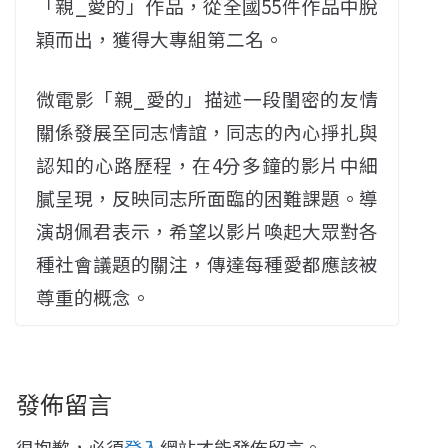
「親_愛的」作品，從全國55件作品中脫
穎而出，獲得大專組第二名。
微電影「親_愛的」描述一段閨密的友情
關係發展至同志情誼，同志的內心掙扎與
認知的心路歷程，在4分多鐘的影片中細
膩呈現，反映同志所面臨的困難課題。導
演胡佩君表示，
希望以影片喚起大眾對各
種社會議題的關注，
傳
達每種愛都應該被
尊重的概念。
發佈留言
很抱歉，必須
登入
網站才能發佈留言。