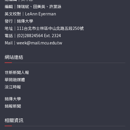
編輯｜陳瑞斌、田美英、許棠詠
英文校對｜LeAnn Eyerman
發行｜銘傳大學
地址｜111台北市士林區中山北路五段250號
電話｜(02)28824564 Ext. 2324
Mail｜
week@mail.mcu.edu.tw
網站連結
世新新聞人報
華岡融媒體
淡江時報
銘傳大學
銘報新聞
相關資訊