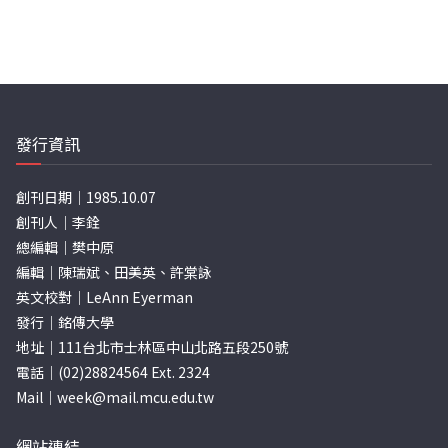
發行資訊
創刊日期｜1985.10.07
創刊人｜李銓
總編輯｜樊中原
編輯｜陳瑞斌、田美英、許棠詠
英文校對｜LeAnn Eyerman
發行｜銘傳大學
地址｜111台北市士林區中山北路五段250號
電話｜(02)28824564 Ext. 2324
Mail｜
week@mail.mcu.edu.tw
網站連結