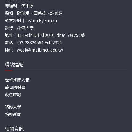
總編輯｜樊中原
編輯｜陳瑞斌、田美英、許棠詠
英文校對｜LeAnn Eyerman
發行｜銘傳大學
地址｜111台北市士林區中山北路五段250號
電話｜(02)28824564 Ext. 2324
Mail｜
week@mail.mcu.edu.tw
網站連結
世新新聞人報
華岡融媒體
淡江時報
銘傳大學
銘報新聞
相關資訊