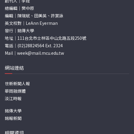
創刊人｜李銓
總編輯｜樊中原
編輯｜陳瑞斌、田美英、許棠詠
英文校對｜LeAnn Eyerman
發行｜銘傳大學
地址｜111台北市士林區中山北路五段250號
電話｜(02)28824564 Ext. 2324
Mail｜
week@mail.mcu.edu.tw
網站連結
世新新聞人報
華岡融媒體
淡江時報
銘傳大學
銘報新聞
相關資訊