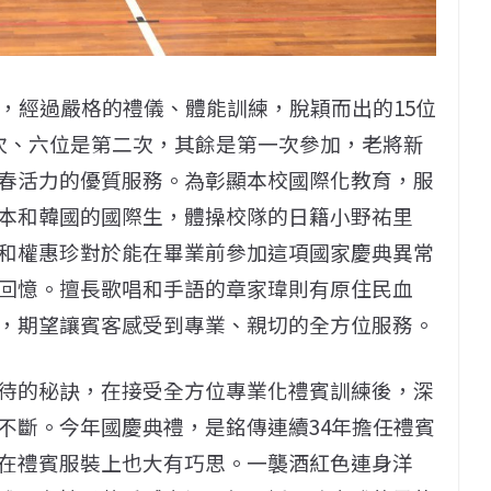
，經過嚴格的禮儀、體能訓練，脫穎而出的15位
次、六位是第二次，其餘是第一次參加，老將新
春活力的優質服務。為彰顯本校國際化教育，服
本和韓國的國際生，體操校隊的日籍小野祐里
和權惠珍對於能在畢業前參加這項國家慶典異常
回憶。擅長歌唱和手語的章家瑋則有原住民血
，期望讓賓客感受到專業、親切的全方位服務。
待的秘訣，在接受全方位專業化禮賓訓練後，深
不斷。今年國慶典禮，是銘傳連續34年擔任禮賓
在禮賓服裝上也大有巧思。一襲酒紅色連身洋