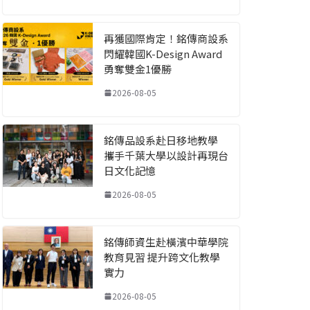
再獲國際肯定！銘傳商設系
閃耀韓國K-Design Award
勇奪雙金1優勝
2026-08-05
銘傳品設系赴日移地教學
攜手千葉大學以設計再現台
日文化記憶
2026-08-05
銘傳師資生赴橫濱中華學院
教育見習 提升跨文化教學
實力
2026-08-05