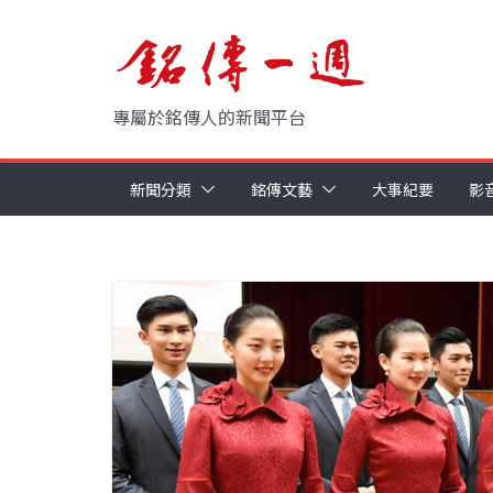
Skip
to
content
專屬於銘傳人的新聞平台
新聞分類
銘傳文藝
大事紀要
影