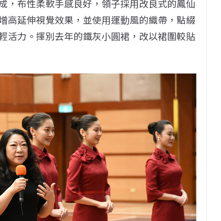
成，布性柔軟手感良好，領子採用改良式的鳳仙
增高延伸視覺效果，並使用運動風的織帶，點綴
輕活力。揮別去年的鐵灰小圓裙，改以裙圍較貼