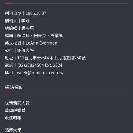
創刊日期｜1985.10.07
創刊人｜李銓
總編輯｜樊中原
編輯｜陳瑞斌、田美英、許棠詠
英文校對｜LeAnn Eyerman
發行｜銘傳大學
地址｜111台北市士林區中山北路五段250號
電話｜(02)28824564 Ext. 2324
Mail｜
week@mail.mcu.edu.tw
網站連結
世新新聞人報
華岡融媒體
淡江時報
銘傳大學