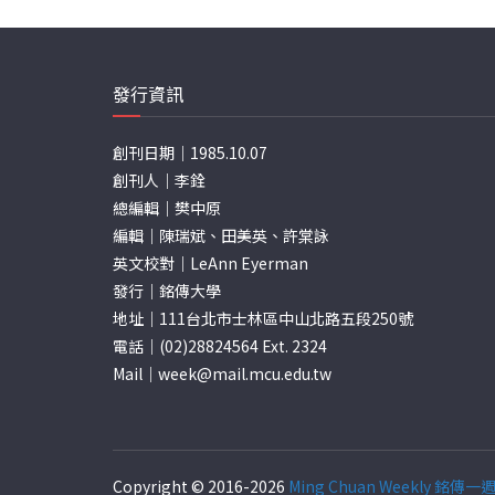
發行資訊
創刊日期｜1985.10.07
創刊人｜李銓
總編輯｜樊中原
編輯｜陳瑞斌、田美英、許棠詠
英文校對｜LeAnn Eyerman
發行｜銘傳大學
地址｜111台北市士林區中山北路五段250號
電話｜(02)28824564 Ext. 2324
Mail｜
week@mail.mcu.edu.tw
Copyright © 2016-2026
Ming Chuan Weekly 銘傳一