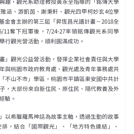
興趣，觀光系助理教授黃永全指導的「銘傳大學
雅涵、游凱茵、謝秉軒、觀光四甲柯妙玄4位學
金會主辦的第三屆「昇恆昌光譜計畫－2018全
11奪下冠軍後，7/24-27率領銘傳觀光系同學
生舉行觀光營活動，順利圓滿成功。
畫」觀光公益營活動，發揮企業社會責任與大學
年與桃園市政府教育處、觀光處及青年事務處共
「不山不市」學區，桃園市平鎮區東安國中共計
學子，大部份來自新住民、原住民、隔代教養及外
經驗。
」以希臘羅馬神話為故事主軸，透過生動的故事
安排，結合「國際觀光」、「地方特色連結」、