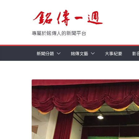
Skip
to
content
專屬於銘傳人的新聞平台
新聞分類
銘傳文藝
大事紀要
影