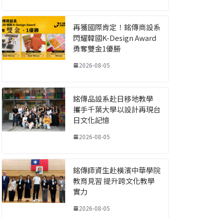
再獲國際肯定！銘傳商設系
閃耀韓國K-Design Award
勇奪雙金1優勝
2026-08-05
銘傳品設系赴日移地教學
攜手千葉大學以設計再現台
日文化記憶
2026-08-05
銘傳師資生赴橫濱中華學院
教育見習 提升跨文化教學
實力
2026-08-05