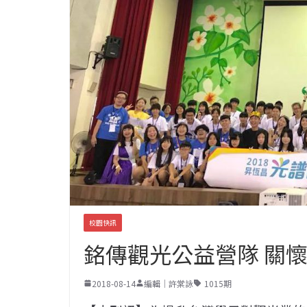
校園快訊
銘傳觀光公益營隊 關
2018-08-14
編輯｜許棠詠
1015期