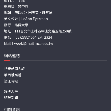
創刊人｜李銓
總編輯｜樊中原
編輯｜陳瑞斌、田美英、許棠詠
英文校對｜LeAnn Eyerman
發行｜銘傳大學
地址｜111台北市士林區中山北路五段250號
電話｜(02)28824564 Ext. 2324
Mail｜
week@mail.mcu.edu.tw
網站連結
世新新聞人報
華岡融媒體
淡江時報
銘傳大學
銘報新聞
相關資訊