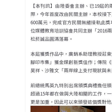
【本刊訊】由陸委會主辦、已19屆的兩
際，今年首度改由民間主辦，本校接下
600萬元，完成官方民間無縫接軌此
位媒體教育培訓協會共同主辦「2016
松菸誠品圓滿落幕。
本屆獲獎作品中，廣銷系助理教授莊東
腳印市集」獲金媒創新獎佳作；傳院《
昊祥、沙雅文「兩岸線上支付現狀與未
前總統馬英九特別出席頒獎典禮擔任頒
超過15年都在做與大陸相關的工作，
更是加重，因此可以來頒發這個獎對他