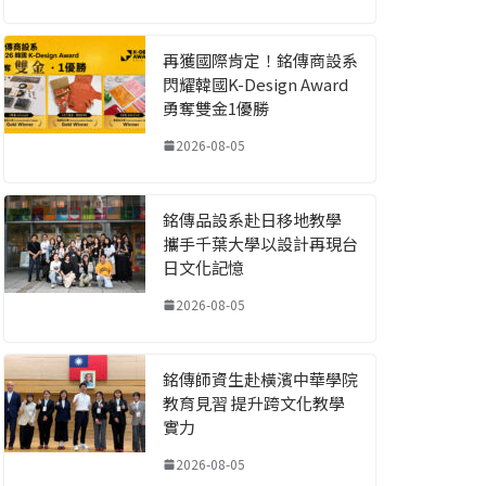
再獲國際肯定！銘傳商設系
閃耀韓國K-Design Award
勇奪雙金1優勝
2026-08-05
銘傳品設系赴日移地教學
攜手千葉大學以設計再現台
日文化記憶
2026-08-05
銘傳師資生赴橫濱中華學院
教育見習 提升跨文化教學
實力
2026-08-05