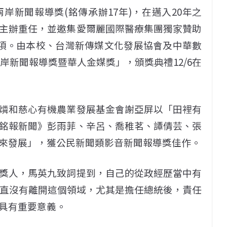
岸新聞報導獎(銘傳承辦17年)，在邁入20年之
主辦重任，並邀集愛爾麗國際醫療集團獨家贊助
獎項。由本校、台灣新傳媒文化發展協會及中華數
兩岸新聞報導獎暨華人金媒獎」，頒獎典禮12/6在
燐和慈心有機農業發展基金會謝亞屏以「田裡有
銘報新聞》彭雨菲、辛呂、喬稚茗、譚倩芸、張
來發展」，獲公民新聞類影音新聞報導獎佳作。
獎人，馬英九致詞提到，自己的從政經歷當中有
一直沒有離開這個領域，尤其是擔任總統後，責任
具有重要意義。