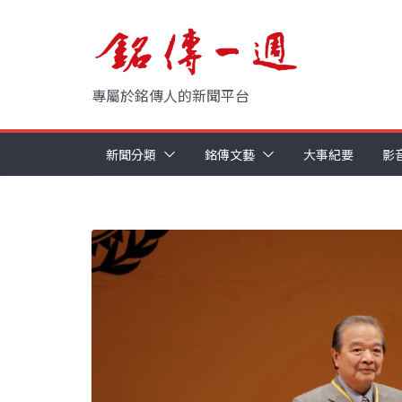
Skip
to
content
專屬於銘傳人的新聞平台
新聞分類
銘傳文藝
大事紀要
影