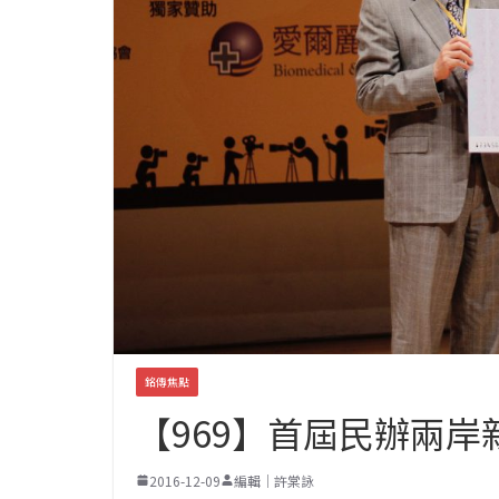
銘傳焦點
【969】首屆民辦兩岸
2016-12-09
編輯｜許棠詠