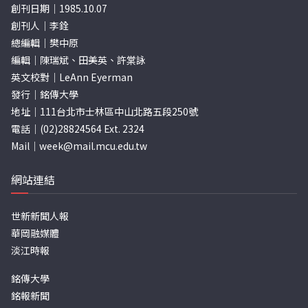
創刊日期｜1985.10.07
創刊人｜李銓
總編輯｜樊中原
編輯｜陳瑞斌、田美英、許棠詠
英文校對｜LeAnn Eyerman
發行｜銘傳大學
地址｜111台北市士林區中山北路五段250號
電話｜(02)28824564 Ext. 2324
Mail｜
week@mail.mcu.edu.tw
網站連結
世新新聞人報
華岡融媒體
淡江時報
銘傳大學
銘報新聞