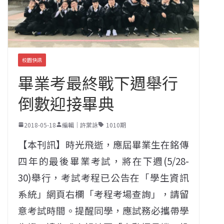
校園快訊
畢業考最終戰下週舉行
倒數迎接畢典
2018-05-18
編輯｜許棠詠
1010期
【本刊訊】時光飛逝，應屆畢業生在銘傳
四年的最後畢業考試，將在下週(5/28-
30)舉行，考試考程已公告在「學生資訊
系統」網頁右欄「考程考場查詢」，請留
意考試時間。提醒同學，應試務必攜帶學