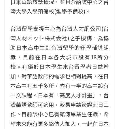
日本華語教學情況，並且介紹該中心之台
灣大學入學預備校(進學予備校)。
台灣留學支援中心為台灣人才網公司(台
湾人材ネット株式会社)之子機構，為協
助日本高中生到台灣留學的升學輔導組
織，目前在日本各大城市設有18所分
校。有鑑於日本學生來台留學者日益增
加，對華語教師的需求也相對提高，在日
本高中有五千多所，約有一半的高中設有
中文課程。日本有「高度人才計畫」，台
灣華語教師可適用，較易申請簽證赴日工
作。目前該中心已有銘傳畢業生任職，希
望未來能有更多銘傳人加入，一起在日本