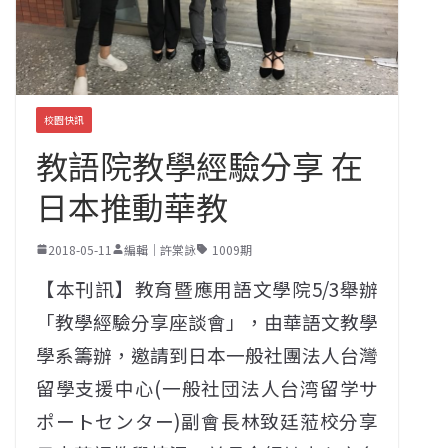
校園快訊
教語院教學經驗分享 在
日本推動華教
2018-05-11
編輯｜許棠詠
1009期
【本刊訊】教育暨應用語文學院5/3舉辦
「教學經驗分享座談會」，由華語文教學
學系籌辦，邀請到日本一般社團法人台灣
留學支援中心(一般社団法人台湾留学サ
ポートセンター)副會長林致廷蒞校分享