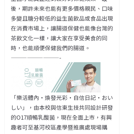
後，期許未來也能有更多價格親民、口味
多變且糖分較低的益生菌飲品或食品出現
在消費市場上，讓腸道保健也能像台灣的
茶飲文化一樣，讓大家在享受美食的同
時，也能順便保健我們的腸道。
—————————-
「樂活體內‧煥發光彩‧自信日記‧おい
しい」，由本校與信東生技共同設計研發
的O17順暢乳酸菌，現在全面上市，有興
趣者可至基河校區產學暨推廣處現場購