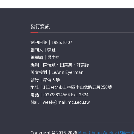
發行資訊
創刊日期｜1985.10.07
創刊人｜李銓
總編輯｜樊中原
編輯｜陳瑞斌、田美英、許棠詠
英文校對｜LeAnn Eyerman
發行｜銘傳大學
地址｜111台北市士林區中山北路五段250號
電話｜(02)28824564 Ext. 2324
Mail｜
week@mail.mcu.edu.tw
Copyright © 2016-2026
Ming Chuan Weekly 銘傳一