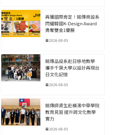
再獲國際肯定！銘傳商設系
閃耀韓國K-Design Award
勇奪雙金1優勝
2026-08-05
銘傳品設系赴日移地教學
攜手千葉大學以設計再現台
日文化記憶
2026-08-05
銘傳師資生赴橫濱中華學院
教育見習 提升跨文化教學
實力
2026-08-05