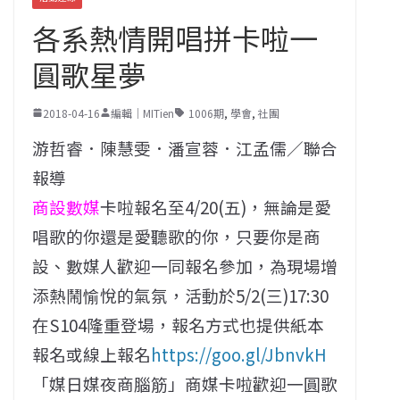
各系熱情開唱拼卡啦一
圓歌星夢
2018-04-16
編輯｜MITien
1006期
,
學會
,
社團
游哲睿．陳慧雯．潘宣蓉．江孟儒／聯合
報導
商設數媒
卡啦報名至4/20(五)，無論是愛
唱歌的你還是愛聽歌的你，只要你是商
設、數媒人歡迎一同報名參加，為現場增
添熱鬧愉悅的氣氛，活動於5/2(三)17:30
在S104隆重登場，報名方式也提供紙本
報名或線上報名
https://goo.gl/JbnvkH
「媒日媒夜商腦筋」商媒卡啦歡迎一圓歌