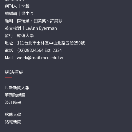
創刊人｜李銓
總編輯｜樊中原
編輯｜陳瑞斌、田美英、許棠詠
英文校對｜LeAnn Eyerman
發行｜銘傳大學
地址｜111台北市士林區中山北路五段250號
電話｜(02)28824564 Ext. 2324
Mail｜
week@mail.mcu.edu.tw
網站連結
世新新聞人報
華岡融媒體
淡江時報
銘傳大學
銘報新聞