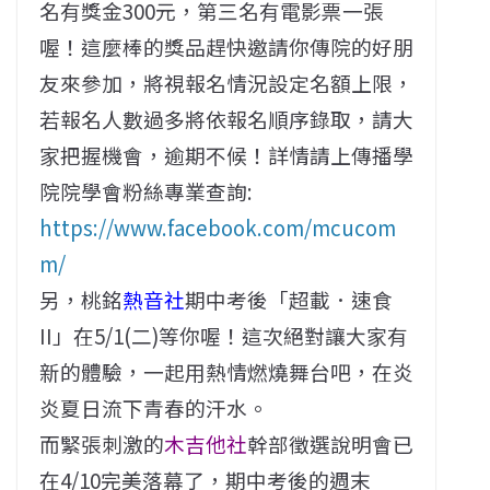
名有獎金300元，第三名有電影票一張
喔！這麼棒的獎品趕快邀請你傳院的好朋
友來參加，將視報名情況設定名額上限，
若報名人數過多將依報名順序錄取，請大
家把握機會，逾期不候！詳情請上傳播學
院院學會粉絲專業查詢:
https://www.facebook.com/mcucom
m/
另，桃銘
熱音社
期中考後「超載．速食
II」在5/1(二)等你喔！這次絕對讓大家有
新的體驗，一起用熱情燃燒舞台吧，在炎
炎夏日流下青春的汗水。
而緊張刺激的
木吉他社
幹部徵選說明會已
在4/10完美落幕了，期中考後的週末