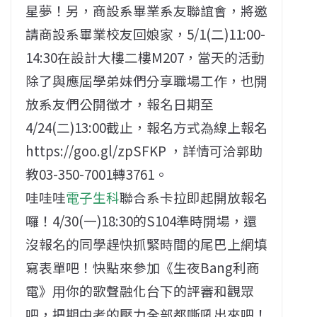
星夢！另，商設系畢業系友聯誼會，將邀
請商設系畢業校友回娘家，5/1(二)11:00-
14:30在設計大樓二樓M207，當天的活動
除了與應屆學弟妹們分享職場工作，也開
放系友們公開徵才，報名日期至
4/24(二)13:00截止，報名方式為線上報名
https://goo.gl/zpSFKP ，詳情可洽郭助
教03-350-7001轉3761。
哇哇哇
電子生科
聯合系卡拉即起開放報名
囉！4/30(一)18:30的S104準時開場，還
沒報名的同學趕快抓緊時間的尾巴上網填
寫表單吧！快點來參加《生夜Bang利商
電》用你的歌聲融化台下的評審和觀眾
吧，把期中考的壓力全部都嘶吼出來吧！