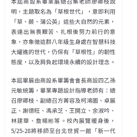
本屆商設系畢業展總召集老師廖卿枝說
明，主題取名為「草根世代」，意即利用
「草、蕨、蒲公英」這些大自然的元素，
表達出無畏艱苦、扎根後努力前行的意
象，亦象徵這群八年級生身處在智慧科技
大耀進的世代，仍保有「草根性」的韌性
態度，以及肩負起環境永續的設計理念。
本屆畢展由商設系畢籌會會長商設四乙孫
元敏統籌，畢業專題設計指導老師有：總
召廖卿枝、副總召方菁容及柯鴻圖、卓展
正、謝德旺、馮承芝、王開立、余淑吟、
林建華、詹楊彬等。校內展覽暖身後，
5/25-28將移師至台北世貿一館「新一代