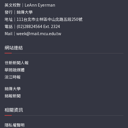
英文校對｜LeAnn Eyerman
發行｜銘傳大學
地址｜111台北市士林區中山北路五段250號
電話｜(02)28824564 Ext. 2324
Mail｜
week@mail.mcu.edu.tw
網站連結
世新新聞人報
華岡融媒體
淡江時報
銘傳大學
銘報新聞
相關資訊
隱私權聲明