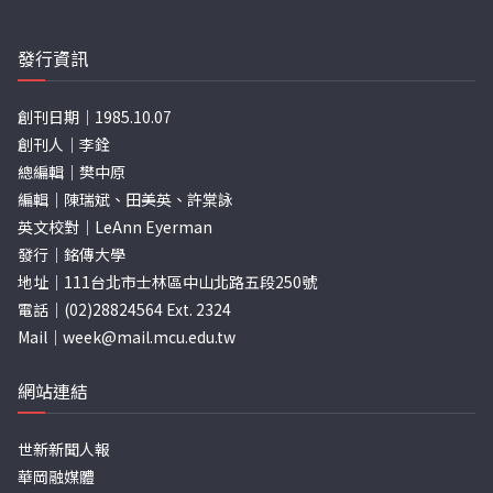
發行資訊
創刊日期｜1985.10.07
創刊人｜李銓
總編輯｜樊中原
編輯｜陳瑞斌、田美英、許棠詠
英文校對｜LeAnn Eyerman
發行｜銘傳大學
地址｜111台北市士林區中山北路五段250號
電話｜(02)28824564 Ext. 2324
Mail｜
week@mail.mcu.edu.tw
網站連結
世新新聞人報
華岡融媒體