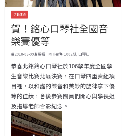
活動連線
賀！銘心口琴社全國音
樂賽優等
2018-03-09
編輯｜MITien
1002期
,
口琴社
恭喜北銘銘心口琴社於106學年度全國學
生音樂比賽北區決賽，在口琴四重奏組項
目裡，以和諧的樂音和美妙的旋律拿下優
等的佳績，會後參賽團員們開心與學長姐
及指導老師合影紀念。