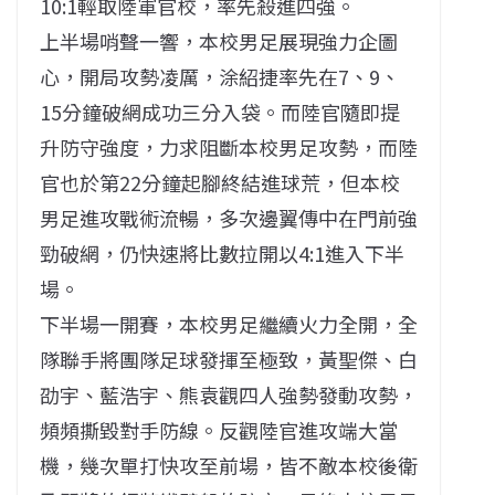
10:1輕取陸軍官校，率先殺進四強。
上半場哨聲一響，本校男足展現強力企圖
心，開局攻勢凌厲，涂紹捷率先在7、9、
15分鐘破網成功三分入袋。而陸官隨即提
升防守強度，力求阻斷本校男足攻勢，而陸
官也於第22分鐘起腳終結進球荒，但本校
男足進攻戰術流暢，多次邊翼傳中在門前強
勁破網，仍快速將比數拉開以4:1進入下半
場。
下半場一開賽，本校男足繼續火力全開，全
隊聯手將團隊足球發揮至極致，黃聖傑、白
劭宇、藍浩宇、熊袁觀四人強勢發動攻勢，
頻頻撕毀對手防線。反觀陸官進攻端大當
機，幾次單打快攻至前場，皆不敵本校後衛