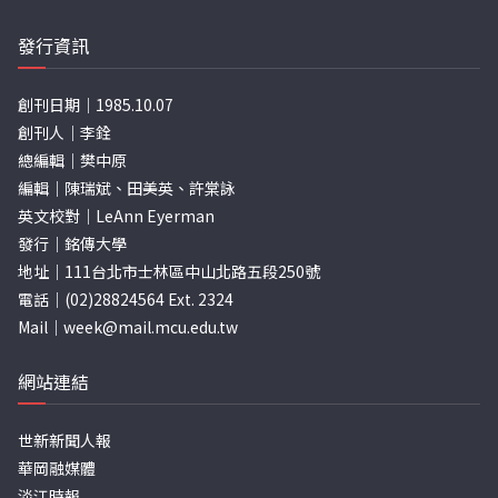
發行資訊
創刊日期｜1985.10.07
創刊人｜李銓
總編輯｜樊中原
編輯｜陳瑞斌、田美英、許棠詠
英文校對｜LeAnn Eyerman
發行｜銘傳大學
地址｜111台北市士林區中山北路五段250號
電話｜(02)28824564 Ext. 2324
Mail｜
week@mail.mcu.edu.tw
網站連結
世新新聞人報
華岡融媒體
淡江時報