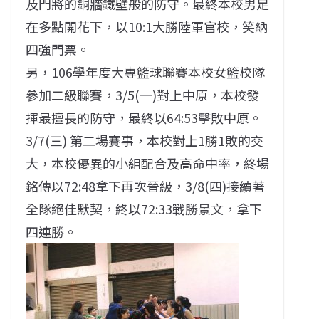
及門將的銅牆鐵壁般的防守。最終本校男足
在多點開花下，以10:1大勝陸軍官校，笑納
四強門票。
另，106學年度大專籃球聯賽本校女籃校隊
參加二級聯賽，3/5(一)對上中原，本校發
揮最擅長的防守，最終以64:53擊敗中原。
3/7(三) 第二場賽事，本校對上1勝1敗的交
大，本校優異的小組配合及高命中率，終場
銘傳以72:48拿下再次晉級，3/8(四)接續著
全隊絕佳默契，終以72:33戰勝景文，拿下
四連勝。