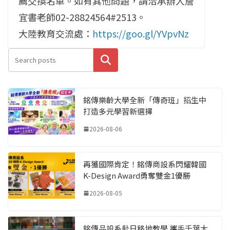
薦交換名單。如有其他問題，請洽承辦人詹
宜書老師02-28824564#2513。
大陸教育交流處：
https://goo.gl/YVpvNz
搜尋
銘傳樂齡大學全新「傳奇班」招生中
打造多元學習新選擇
2026-08-06
再獲國際肯定！銘傳商設系閃耀韓國
K-Design Award勇奪雙金1優勝
2026-08-05
銘傳品設系赴日移地教學 攜手千葉大