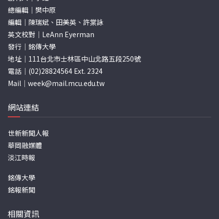
總編輯｜樊中原
編輯｜陳瑞斌、田美英、許棠詠
英文校對｜LeAnn Eyerman
發行｜銘傳大學
地址｜111台北市士林區中山北路五段250號
電話｜(02)28824564 Ext. 2324
Mail｜
week@mail.mcu.edu.tw
網站連結
世新新聞人報
華岡融媒體
淡江時報
銘傳大學
銘報新聞
相關資訊