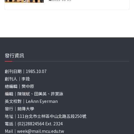
發行資訊
創刊日期｜1985.10.07
創刊人｜李銓
總編輯｜樊中原
編輯｜陳瑞斌、田美英、許棠詠
英文校對｜LeAnn Eyerman
發行｜銘傳大學
地址｜111台北市士林區中山北路五段250號
電話｜(02)28824564 Ext. 2324
Mail｜
week@mail.mcu.edu.tw