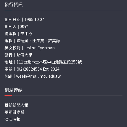
發行資訊
創刊日期｜1985.10.07
創刊人｜李銓
總編輯｜樊中原
編輯｜陳瑞斌、田美英、許棠詠
英文校對｜LeAnn Eyerman
發行｜銘傳大學
地址｜111台北市士林區中山北路五段250號
電話｜(02)28824564 Ext. 2324
Mail｜
week@mail.mcu.edu.tw
網站連結
世新新聞人報
華岡融媒體
淡江時報