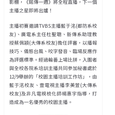
影棚，《銘傳一週》將全程直播，下一個
主播之星即將出爐！
主播初賽邀請TVBS主播藍于洺(都防系校
友)、廣電系主任杜聖聰、新傳系助理教
授蔡佩穎(大傳系校友)擔任評審，以播報
技巧、儀態台風、咬字發音、臨場反應作
為評選標準。經過輪番上場比拼，入圍者
與全校各院系培訓主播共同參加秘書處於
12/9舉辦的「校園主播培訓工作坊」，由
藍于洺校友、壹電視主播李美萱(大傳系
校友)及非凡電視梳化師楊惠宇指導，打
造成為一名優秀的校園主播。