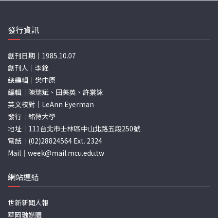
發行資訊
創刊日期｜1985.10.07
創刊人｜李銓
總編輯｜樊中原
編輯｜陳瑞斌、田美英、許棠詠
英文校對｜LeAnn Eyerman
發行｜銘傳大學
地址｜111台北市士林區中山北路五段250號
電話｜(02)28824564 Ext. 2324
Mail｜
week@mail.mcu.edu.tw
網站連結
世新新聞人報
華岡融媒體