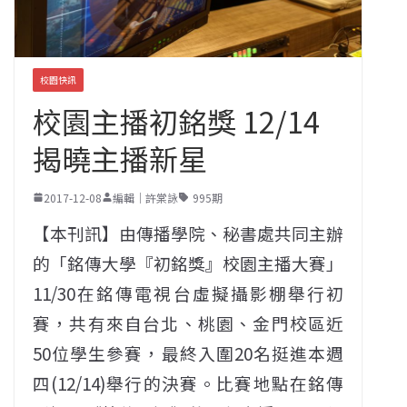
校園快訊
校園主播初銘獎 12/14
揭曉主播新星
2017-12-08
編輯｜許棠詠
995期
【本刊訊】由傳播學院、秘書處共同主辦
的「銘傳大學『初銘獎』校園主播大賽」
11/30在銘傳電視台虛擬攝影棚舉行初
賽，共有來自台北、桃園、金門校區近
50位學生參賽，最終入圍20名挺進本週
四(12/14)舉行的決賽。比賽地點在銘傳