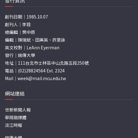
發行資訊
創刊日期｜1985.10.07
創刊人｜李銓
總編輯｜樊中原
編輯｜陳瑞斌、田美英、許棠詠
英文校對｜LeAnn Eyerman
發行｜銘傳大學
地址｜111台北市士林區中山北路五段250號
電話｜(02)28824564 Ext. 2324
Mail｜
week@mail.mcu.edu.tw
網站連結
世新新聞人報
華岡融媒體
淡江時報
銘傳大學