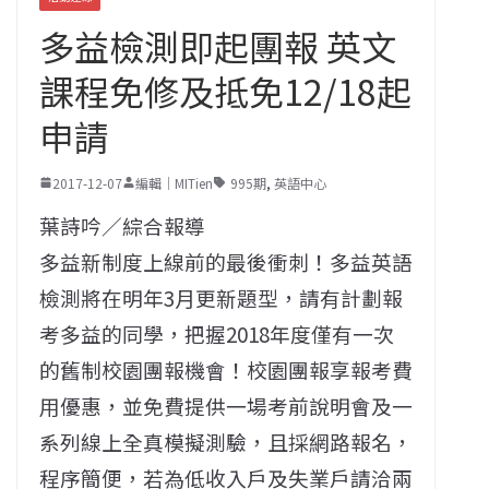
多益檢測即起團報 英文
課程免修及抵免12/18起
申請
2017-12-07
編輯｜MITien
995期
,
英語中心
葉詩吟／綜合報導
多益新制度上線前的最後衝刺！多益英語
檢測將在明年3月更新題型，請有計劃報
考多益的同學，把握2018年度僅有一次
的舊制校園團報機會！校園團報享報考費
用優惠，並免費提供一場考前說明會及一
系列線上全真模擬測驗，且採網路報名，
程序簡便，若為低收入戶及失業戶請洽兩