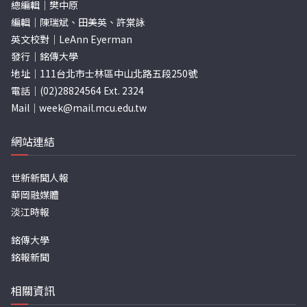
總編輯｜樊中原
編輯｜陳瑞斌、田美英、許棠詠
英文校對｜LeAnn Eyerman
發行｜銘傳大學
地址｜111台北市士林區中山北路五段250號
電話｜(02)28824564 Ext. 2324
Mail｜
week@mail.mcu.edu.tw
網站連結
世新新聞人報
華岡融媒體
淡江時報
銘傳大學
銘報新聞
相關資訊