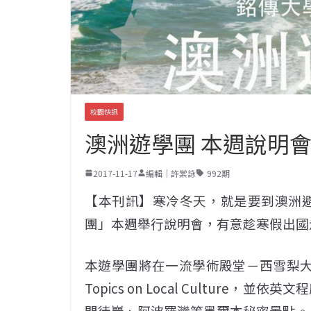
校園快訊
澳洲遊學團 本週說明
2017-11-17
編輯｜許棠詠
992期
【本刊訊】寒冷冬天，就是要到澳洲避
團」本週舉行說明會，有意趁寒假出國
本遊學團將在一流學術殿堂－西雪梨大學
Topics on Local Cultur
門徒巖、阿波羅灣等墨爾本秘密景點。