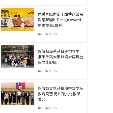
再獲國際肯定！銘傳商設系
閃耀韓國K-Design Award
勇奪雙金1優勝
2026-08-05
銘傳品設系赴日移地教學
攜手千葉大學以設計再現台
日文化記憶
2026-08-05
銘傳師資生赴橫濱中華學院
教育見習 提升跨文化教學
實力
2026-08-05