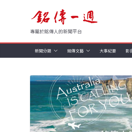
Skip
to
content
專屬於銘傳人的新聞平台
新聞分類
銘傳文藝
大事紀要
影