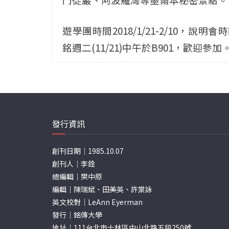
遊學團時間2018/1/21-2/10，說明
銘週二(11/21)中午於B901，歡迎參加
發行資訊
創刊日期｜1985.10.07
創刊人｜李銓
總編輯｜樊中原
編輯｜陳瑞斌、田美英、許棠詠
英文校對｜LeAnn Eyerman
發行｜銘傳大學
地址｜111台北市士林區中山北路五段250號