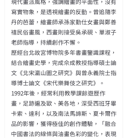
現代畫派風格，強調繪畫的平面性，沒有
寫實物象，是透視繪畫的反動。曾追隨李
丹的芭蕾，繪畫師承孫家勤仕女畫與鄭善
禧民俗畫風，西畫則接受吳承硯、單淑子
老師指導，持續創作不懈。
歷經台北故宮博物院多年書畫鑒識課程，
結合繪畫史學，完成佘成教授指導碩士論
文《北宋瀛山圖之研究》與曾永義院士指
導博士論文《宋代樂舞伎之研究》。
1992年後，經常利用教學課餘遊歷作
畫，足跡遍及歐、美各地，深受西班牙畢
卡索、達利，以及南法馬諦斯、夏卡爾作
品的影響，獲得極佳的創作體驗，「融合
中國書法的線條與油畫色彩的變化，表現