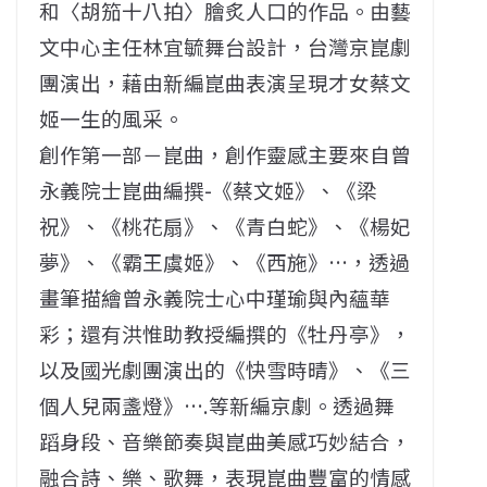
和〈胡笳十八拍〉膾炙人口的作品。由藝
文中心主任林宜毓舞台設計，台灣京崑劇
團演出，藉由新編崑曲表演呈現才女蔡文
姬一生的風采。
創作第一部－崑曲，創作靈感主要來自曾
永義院士崑曲編撰-《蔡文姬》、《梁
祝》、《桃花扇》、《青白蛇》、《楊妃
夢》、《霸王虞姬》、《西施》…，透過
畫筆描繪曾永義院士心中瑾瑜與內蘊華
彩；還有洪惟助教授編撰的《牡丹亭》，
以及國光劇團演出的《快雪時晴》、《三
個人兒兩盞燈》….等新編京劇。透過舞
蹈身段、音樂節奏與崑曲美感巧妙結合，
融合詩、樂、歌舞，表現崑曲豐富的情感