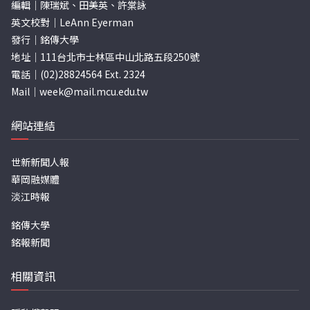
編輯｜陳瑞斌、田美英、許棠詠
英文校對｜LeAnn Eyerman
發行｜銘傳大學
地址｜111台北市士林區中山北路五段250號
電話｜(02)28824564 Ext. 2324
Mail｜
week@mail.mcu.edu.tw
網站連結
世新新聞人報
華岡融媒體
淡江時報
銘傳大學
銘報新聞
相關資訊