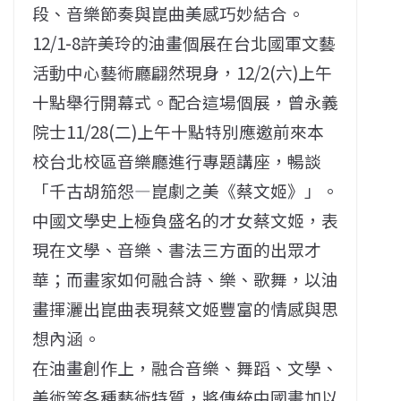
段、音樂節奏與崑曲美感巧妙結合。
12/1-8許美玲的油畫個展在台北國軍文藝
活動中心藝術廳翩然現身，12/2(六)上午
十點舉行開幕式。配合這場個展，曾永義
院士11/28(二)上午十點特別應邀前來本
校台北校區音樂廳進行專題講座，暢談
「千古胡笳怨—崑劇之美《蔡文姬》」。
中國文學史上極負盛名的才女蔡文姬，表
現在文學、音樂、書法三方面的出眾才
華；而畫家如何融合詩、樂、歌舞，以油
畫揮灑出崑曲表現蔡文姬豐富的情感與思
想內涵。
在油畫創作上，融合音樂、舞蹈、文學、
美術等各種藝術特質，將傳統中國畫加以