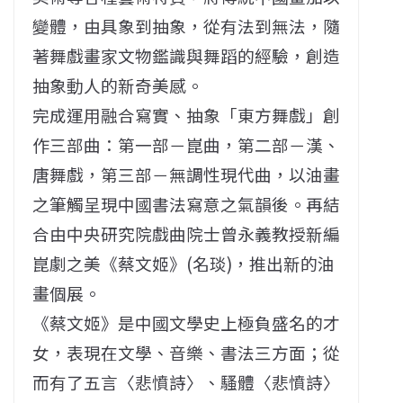
變體，由具象到抽象，從有法到無法，隨
著舞戲畫家文物鑑識與舞蹈的經驗，創造
抽象動人的新奇美感。
完成運用融合寫實、抽象「東方舞戲」創
作三部曲：第一部－崑曲，第二部－漢、
唐舞戲，第三部－無調性現代曲，以油畫
之筆觸呈現中國書法寫意之氣韻後。再結
合由中央研究院戲曲院士曾永義教授新編
崑劇之美《蔡文姬》(名琰)，推出新的油
畫個展。
《蔡文姬》是中國文學史上極負盛名的才
女，表現在文學、音樂、書法三方面；從
而有了五言〈悲憤詩〉、騷體〈悲憤詩〉