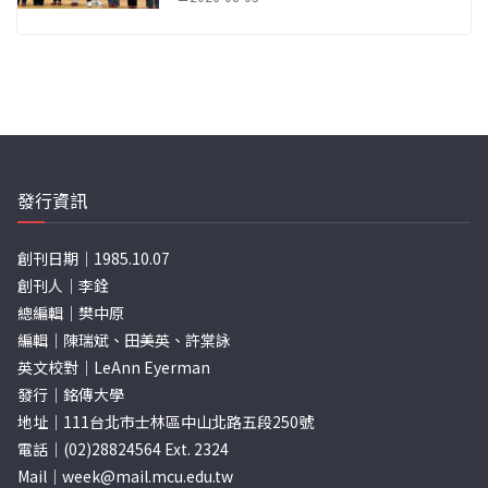
發行資訊
創刊日期｜1985.10.07
創刊人｜李銓
總編輯｜樊中原
編輯｜陳瑞斌、田美英、許棠詠
英文校對｜LeAnn Eyerman
發行｜銘傳大學
地址｜111台北市士林區中山北路五段250號
電話｜(02)28824564 Ext. 2324
Mail｜
week@mail.mcu.edu.tw