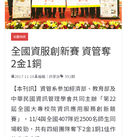
校園快訊
全國資服創新賽 資管奪
2金1銅
2017-11-16
編輯｜許棠詠
992期
【本刊訊】資管系參加經濟部、教育部及
中華民國資訊管理學會共同主辦「第22
屆全國大專校院資訊應用服務創新競
賽」，11/4與全國407隊近2500名師生同
場較勁，共有四組團隊奪下2金1銅1佳作