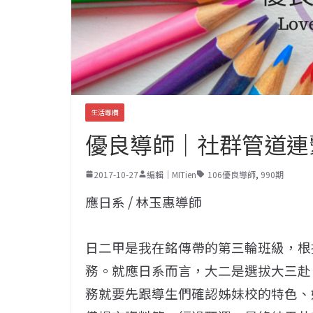
生活專欄
優良導師｜社群管道連
2017-10-27
編輯｜MITien
106優良導師
,
990期
應日系 / 林玉惠導師
日二甲是我在銘傳帶的第三輪班級，根
務。就應日系而言，大二是選拔大三赴
務就要先跟導生們確認姊妹校的特色、