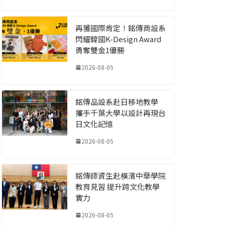
再獲國際肯定！銘傳商設系
閃耀韓國K-Design Award
勇奪雙金1優勝
2026-08-05
銘傳品設系赴日移地教學
攜手千葉大學以設計再現台
日文化記憶
2026-08-05
銘傳師資生赴橫濱中華學院
教育見習 提升跨文化教學
實力
2026-08-05