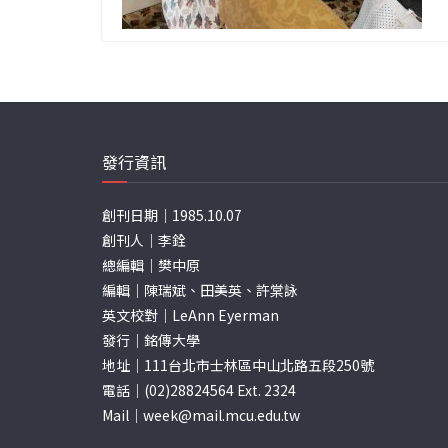
發行資訊
創刊日期｜1985.10.07
創刊人｜李銓
總編輯｜樊中原
編輯｜陳瑞斌、田美英、許棠詠
英文校對｜LeAnn Eyerman
發行｜銘傳大學
地址｜111台北市士林區中山北路五段250號
電話｜(02)28824564 Ext. 2324
Mail｜
week@mail.mcu.edu.tw