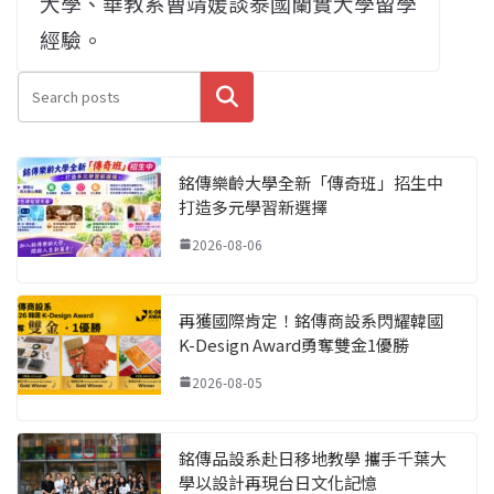
大學、華教系曹靖媛談泰國蘭實大學留學
經驗。
搜尋
銘傳樂齡大學全新「傳奇班」招生中
打造多元學習新選擇
2026-08-06
再獲國際肯定！銘傳商設系閃耀韓國
K-Design Award勇奪雙金1優勝
2026-08-05
銘傳品設系赴日移地教學 攜手千葉大
學以設計再現台日文化記憶