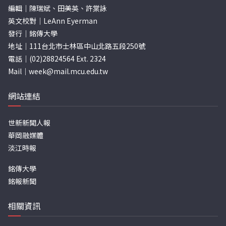
編輯｜陳瑞斌、田美英、許棠詠
英文校對｜LeAnn Eyerman
發行｜銘傳大學
地址｜111台北市士林區中山北路五段250號
電話｜(02)28824564 Ext. 2324
Mail｜
week@mail.mcu.edu.tw
網站連結
世新新聞人報
華岡融媒體
淡江時報
銘傳大學
銘報新聞
相關資訊