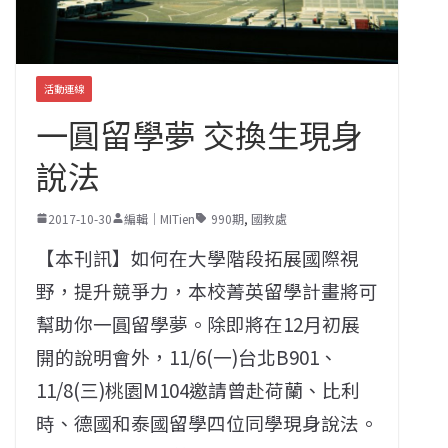
活動連線
一圓留學夢 交換生現身
說法
2017-10-30
編輯｜MITien
990期
,
國教處
【本刊訊】如何在大學階段拓展國際視
野，提升競爭力，本校菁英留學計畫將可
幫助你一圓留學夢。除即將在12月初展
開的說明會外，11/6(一)台北B901、
11/8(三)桃園M104邀請曾赴荷蘭、比利
時、德國和泰國留學四位同學現身說法。