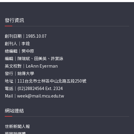
發行資訊
創刊日期｜1985.10.07
創刊人｜李銓
總編輯｜樊中原
編輯｜陳瑞斌、田美英、許棠詠
英文校對｜LeAnn Eyerman
發行｜銘傳大學
地址｜111台北市士林區中山北路五段250號
電話｜(02)28824564 Ext. 2324
Mail｜
week@mail.mcu.edu.tw
網站連結
世新新聞人報
華岡融媒體