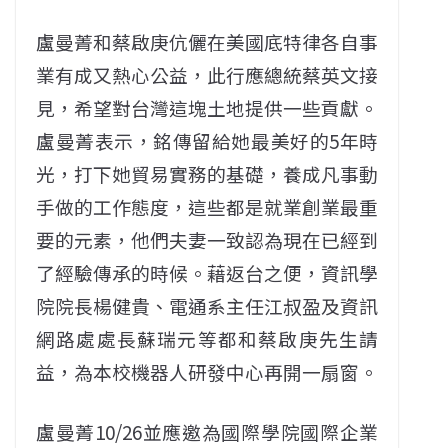
盧曼菁和蔡啟庚伉儷在美國底特律各自事
業有成又熱心公益，此行應總統蔡英文接
見，希望對台灣這塊土地提供一些貢獻。
盧曼菁表示，銘傳留給她最美好的5年時
光，打下她貿易實務的基礎，養成凡事動
手做的工作態度，這些都是就業創業最重
要的元素，他們夫妻一致認為現在已經到
了經驗傳承的時候。藉返台之便，資訊學
院院長楊健貴、電通系主任江叔盈及資訊
網路處處長蘇瑞元等都和蔡啟庚先生請
益，為本校機器人研發中心再開一扇窗。
盧曼菁10/26並應邀為國際學院國際企業