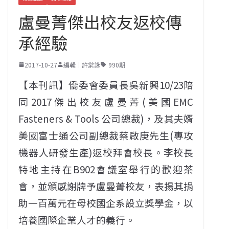
盧曼菁傑出校友返校傳
承經驗
2017-10-27
編輯｜許棠詠
990期
【本刊訊】僑委會委員長吳新興10/23陪
同2017傑出校友盧曼菁(美國EMC
Fasteners & Tools 公司總裁)，及其夫婿
美國富士通公司副總裁蔡啟庚先生(專攻
機器人研發生產)返校拜會校長。李校長
特地主持在B902會議室舉行的歡迎茶
會，並頒感謝牌予盧曼菁校友，表揚其捐
助一百萬元在母校國企系設立獎學金，以
培養國際企業人才的義行。