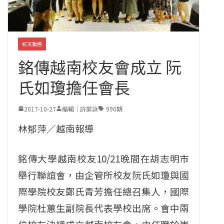
校友動態
銘傳越南校友會成立 阮
氏如瓊擔任會長
2017-10-27
編輯｜許棠詠
990期
林郁萍／越南報導
銘傳大學越南校友10/21晚間在胡志明市
舉行聯誼會，由企管所校友阮氏如瓊與國
際學院校友鄭氏青芳擔任總召集人，國際
學院杜蕙生副院長代表學校出席。會中兩