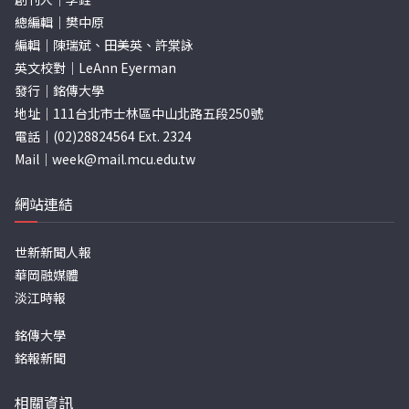
總編輯｜樊中原
編輯｜陳瑞斌、田美英、許棠詠
英文校對｜LeAnn Eyerman
發行｜銘傳大學
地址｜111台北市士林區中山北路五段250號
電話｜(02)28824564 Ext. 2324
Mail｜
week@mail.mcu.edu.tw
網站連結
世新新聞人報
華岡融媒體
淡江時報
銘傳大學
銘報新聞
相關資訊