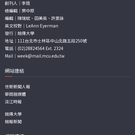
創刊人｜李銓
總編輯｜樊中原
編輯｜陳瑞斌、田美英、許棠詠
英文校對｜LeAnn Eyerman
發行｜銘傳大學
地址｜111台北市士林區中山北路五段250號
電話｜(02)28824564 Ext. 2324
Mail｜
week@mail.mcu.edu.tw
網站連結
世新新聞人報
華岡融媒體
淡江時報
銘傳大學
銘報新聞