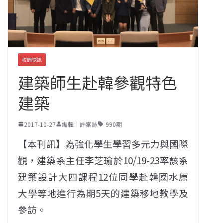
校園快訊
建築師生赴韓參觀特色
建築
2017-10-27
編輯｜許棠詠
990期
【本刊訊】為強化學生學習多元力與國際
觀，建築系主任李芝瑜於10/19-23率該系
建築設計大四課程12位同學赴韓國水原
大學等地進行為期5天的建築移地教學及
參訪。