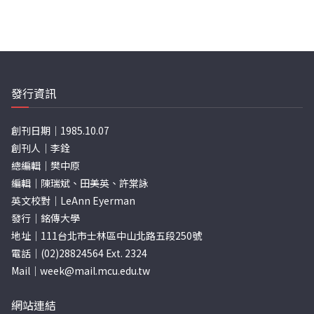
發行資訊
創刊日期｜1985.10.07
創刊人｜李銓
總編輯｜樊中原
編輯｜陳瑞斌、田美英、許棠詠
英文校對｜LeAnn Eyerman
發行｜銘傳大學
地址｜111台北市士林區中山北路五段250號
電話｜(02)28824564 Ext. 2324
Mail｜
week@mail.mcu.edu.tw
網站連結