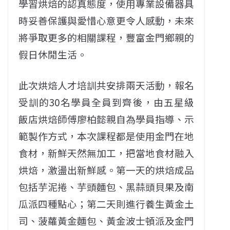
學習烘焙的認真態度，使用專業設備器具
時妥善保護與愛惜心意更令人感動，未來
將爭取更多的相關課程，豐富金門鄉親的
假日休閒生活。
此次烘焙人才培訓共安排兩天活動，報名
受訓的30名學員全員到齊後，由五星級
飯店烘焙師傅廖柏懿親自為學員指導、示
範製作方式，本次課程都是使用金門在地
食材，新鮮天然無加工，把當地食材融入
烘焙，激盪出新鮮感。第一天的烘焙成品
包括芋泥捲、芋頭麵包、黑蒜頭貝果及南
瓜派四種點心；第二天則進行養生黃金土
司、菠蘿黃金麵包、黃金波士頓派及金門