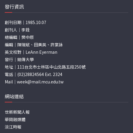
發行資訊
創刊日期｜1985.10.07
創刊人｜李銓
總編輯｜樊中原
編輯｜陳瑞斌、田美英、許棠詠
英文校對｜LeAnn Eyerman
發行｜銘傳大學
地址｜111台北市士林區中山北路五段250號
電話｜(02)28824564 Ext. 2324
Mail｜
week@mail.mcu.edu.tw
網站連結
世新新聞人報
華岡融媒體
淡江時報