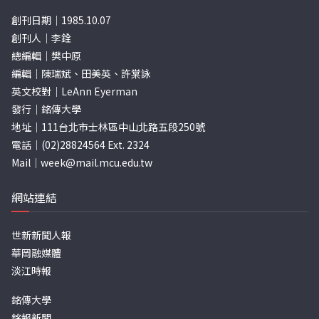
創刊日期｜1985.10.07
創刊人｜李銓
總編輯｜樊中原
編輯｜陳瑞斌、田美英、許棠詠
英文校對｜LeAnn Eyerman
發行｜銘傳大學
地址｜111台北市士林區中山北路五段250號
電話｜(02)28824564 Ext. 2324
Mail｜
week@mail.mcu.edu.tw
網站連結
世新新聞人報
華岡融媒體
淡江時報
銘傳大學
銘報新聞