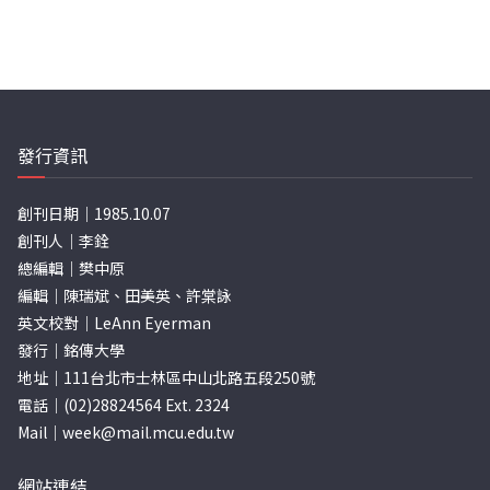
發行資訊
創刊日期｜1985.10.07
創刊人｜李銓
總編輯｜樊中原
編輯｜陳瑞斌、田美英、許棠詠
英文校對｜LeAnn Eyerman
發行｜銘傳大學
地址｜111台北市士林區中山北路五段250號
電話｜(02)28824564 Ext. 2324
Mail｜
week@mail.mcu.edu.tw
網站連結