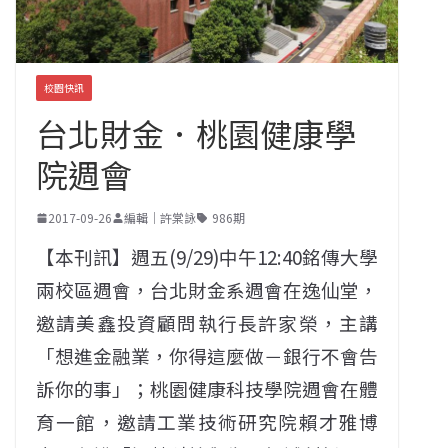
校園快訊
台北財金．桃園健康學
院週會
2017-09-26
編輯｜許棠詠
986期
【本刊訊】週五(9/29)中午12:40銘傳大學
兩校區週會，台北財金系週會在逸仙堂，
邀請美鑫投資顧問執行長許家榮，主講
「想進金融業，你得這麼做－銀行不會告
訴你的事」；桃園健康科技學院週會在體
育一館，邀請工業技術研究院賴才雅博