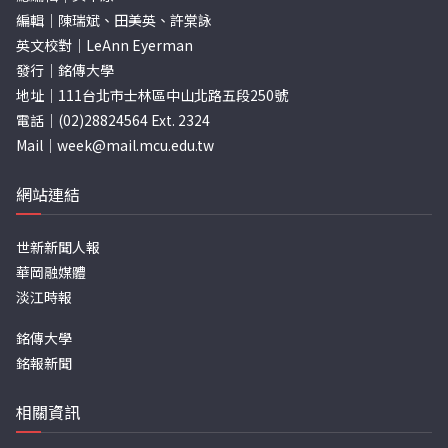
編輯｜陳瑞斌、田美英、許棠詠
英文校對｜LeAnn Eyerman
發行｜銘傳大學
地址｜111台北市士林區中山北路五段250號
電話｜(02)28824564 Ext. 2324
Mail｜
week@mail.mcu.edu.tw
網站連結
世新新聞人報
華岡融媒體
淡江時報
銘傳大學
銘報新聞
相關資訊