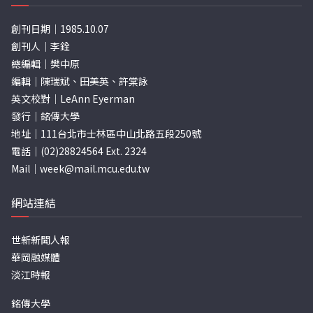
創刊日期｜1985.10.07
創刊人｜李銓
總編輯｜樊中原
編輯｜陳瑞斌、田美英、許棠詠
英文校對｜LeAnn Eyerman
發行｜銘傳大學
地址｜111台北市士林區中山北路五段250號
電話｜(02)28824564 Ext. 2324
Mail｜
week@mail.mcu.edu.tw
網站連結
世新新聞人報
華岡融媒體
淡江時報
銘傳大學