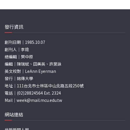
發行資訊
創刊日期｜1985.10.07
創刊人｜李銓
總編輯｜樊中原
編輯｜陳瑞斌、田美英、許棠詠
英文校對｜LeAnn Eyerman
發行｜銘傳大學
地址｜111台北市士林區中山北路五段250號
電話｜(02)28824564 Ext. 2324
Mail｜
week@mail.mcu.edu.tw
網站連結
世新新聞人報