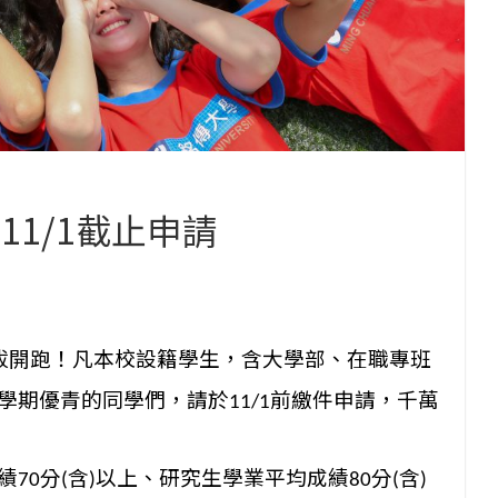
11/1截止申請
拔開跑！凡本校設籍學生，
含大學部、在職專班
學期優青的同學們，請於
前繳件申請，
千萬
11/1
績
分
含
以上、
研究生學業平均成績
分
含
70
(
)
80
(
)