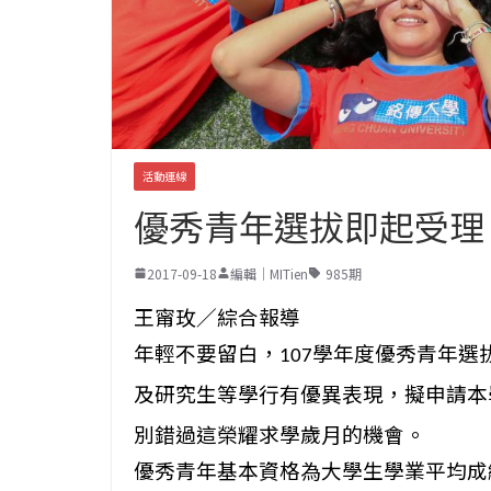
活動連線
優秀青年選拔即起受理 
2017-09-18
編輯｜MITien
985期
王甯玫／綜合報導
年輕不要留白，
學年度優秀青年選
107
及研究生等學行有優異表現，
擬申請本
別錯過這榮耀求學歲月的機會。
優秀青年基本資格為大學生學業平均成