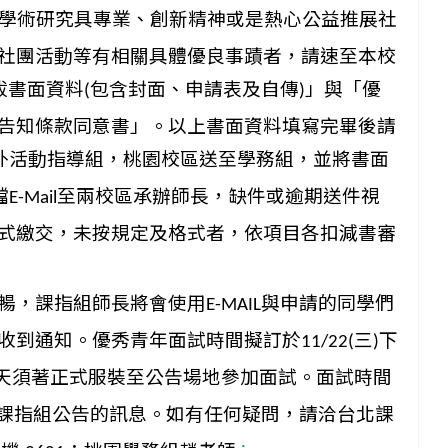
學術研究具專業、創新精神或是熱心公益推展社
社團活動等有相關具體優良事蹟者，
請速至本校
拔書面資料
包
含封面、申請表及自傳
」與「
優
(
)
告知條款同意書」。
以上書面資料填寫完畢後請
外活動指導組，桃園校區送至學務組，並將書面
檔
至兩校區承辦師長，
缺件或逾期送件視
E-Mail
式繳交，
未按規定及格式者，依項目各扣減書審
暢，課指組師長將會使用
與申請的同學們
E-
MAIL
收到通知。優秀青年面試時間擬訂於
三
下
11/22(
)
天須著正式服裝至公告場地參加面試。面試時間
課指組公告的訊息。
如有任何疑問，請洽台北課