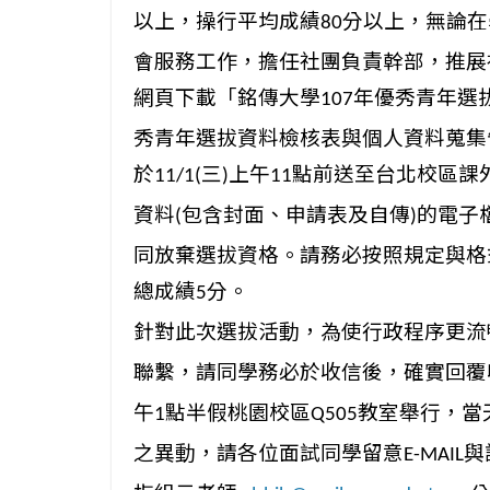
以上，操行平均成績
分以上，
無論在
80
會服務工作，
擔任社團負責幹部，推展
網頁下載「銘傳大學
年優秀青年選
107
秀青年選拔資料檢核表與個人資料蒐集
於
三
上午
點前送至台北
校區課
11/1(
)
11
資料
包含封
面、申請表及自傳
的電子
(
)
同放棄選拔資格。請務必按照規定與格
總成績
分。
5
針對此次選拔活動，為使行政程序更流
聯繫，請同學務必於收信後，
確實回覆
午
點半假桃園校區
教室舉行，
當
1
Q505
之異動，
請各位面試同學留意
與
E-MAIL