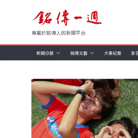
Skip
to
content
專屬於銘傳人的新聞平台
新聞分類
銘傳文藝
大事紀要
影