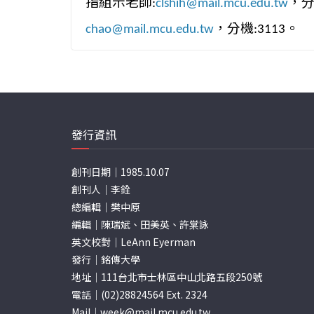
指組示老師
，
:
clshih@mail.
mcu.edu.tw
，分機
。
chao@mail.mcu.edu.tw
:3113
發行資訊
創刊日期｜1985.10.07
創刊人｜李銓
總編輯｜樊中原
編輯｜陳瑞斌、田美英、許棠詠
英文校對｜LeAnn Eyerman
發行｜銘傳大學
地址｜111台北市士林區中山北路五段250號
電話｜(02)28824564 Ext. 2324
Mail｜
week@mail.mcu.edu.tw