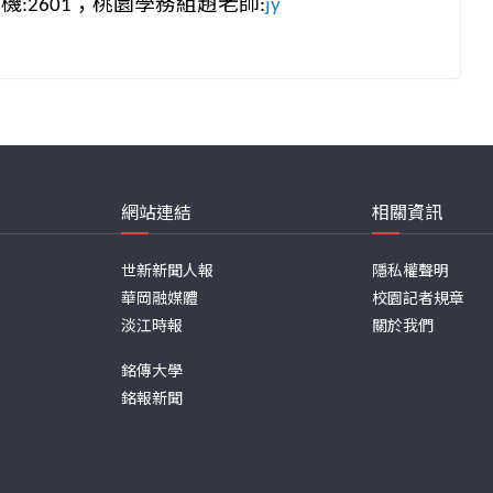
分機
；桃園學務組趙老師
:2601
:
jy
網站連結
相關資訊
世新新聞人報
隱私權聲明
華岡融媒體
校園記者規章
淡江時報
關於我們
銘傳大學
銘報新聞