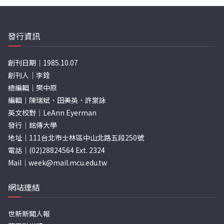
發行資訊
創刊日期｜1985.10.07
創刊人｜李銓
總編輯｜樊中原
編輯｜陳瑞斌、田美英、許棠詠
英文校對｜LeAnn Eyerman
發行｜銘傳大學
地址｜111台北市士林區中山北路五段250號
電話｜(02)28824564 Ext. 2324
Mail｜
week@mail.mcu.edu.tw
網站連結
世新新聞人報