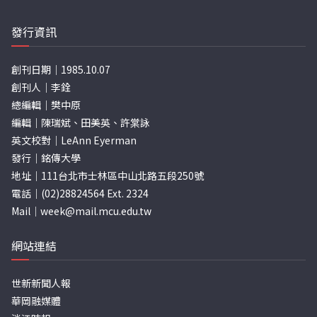
發行資訊
創刊日期｜1985.10.07
創刊人｜李銓
總編輯｜樊中原
編輯｜陳瑞斌、田美英、許棠詠
英文校對｜LeAnn Eyerman
發行｜銘傳大學
地址｜111台北市士林區中山北路五段250號
電話｜(02)28824564 Ext. 2324
Mail｜
week@mail.mcu.edu.tw
網站連結
世新新聞人報
華岡融媒體