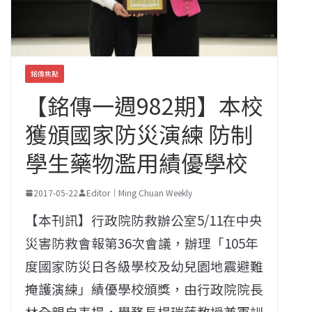
銘傳焦點
【銘傳一週982期】本校
獲頒國家防災演練 防制
學生藥物濫用績優學校
2017-05-22
Editor｜Ming Chuan Weekly
【本刊訊】行政院防救辦公室5/11在中央
災害防救會報第36次會議，辦理「105年
度國家防災日各級學校及幼兒園地震避難
掩護演練」績優學校頒獎，由行政院院長
林全親自表揚，學務長楊瑞蓮教授兼軍訓