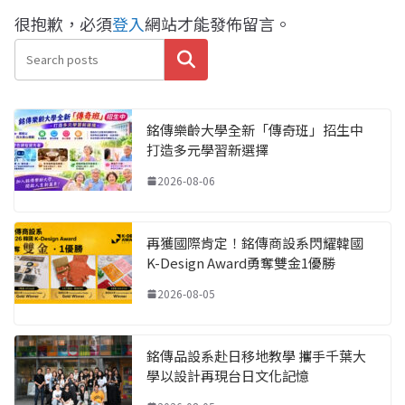
很抱歉，必須
登入
網站才能發佈留言。
搜尋
銘傳樂齡大學全新「傳奇班」招生中
打造多元學習新選擇
2026-08-06
再獲國際肯定！銘傳商設系閃耀韓國
K-Design Award勇奪雙金1優勝
2026-08-05
銘傳品設系赴日移地教學 攜手千葉大
學以設計再現台日文化記憶