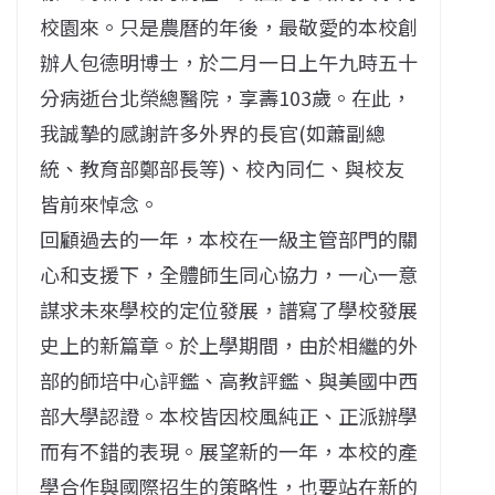
校園來。只是農曆的年後，最敬愛的本校創
辦人包德明博士，於二月一日上午九時五十
分病逝台北榮總醫院，享壽103歲。在此，
我誠摯的感謝許多外界的長官(如蕭副總
統、教育部鄭部長等)、校內同仁、與校友
皆前來悼念。
回顧過去的一年，本校在一級主管部門的關
心和支援下，全體師生同心協力，一心一意
謀求未來學校的定位發展，譜寫了學校發展
史上的新篇章。於上學期間，由於相繼的外
部的師培中心評鑑、高教評鑑、與美國中西
部大學認證。本校皆因校風純正、正派辦學
而有不錯的表現。展望新的一年，本校的產
學合作與國際招生的策略性，也要站在新的