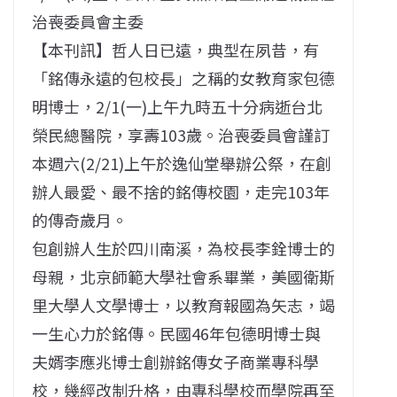
治喪委員會主委
【本刊訊】哲人日已遠，典型在夙昔，有
「銘傳永遠的包校長」之稱的女教育家包德
明博士，2/1(一)上午九時五十分病逝台北
榮民總醫院，享壽103歲。治喪委員會謹訂
本週六(2/21)上午於逸仙堂舉辦公祭，在創
辦人最愛、最不捨的銘傳校園，走完103年
的傳奇歲月。
包創辦人生於四川南溪，為校長李銓博士的
母親，北京師範大學社會系畢業，美國衛斯
里大學人文學博士，以教育報國為矢志，竭
一生心力於銘傳。民國46年包德明博士與
夫婿李應兆博士創辦銘傳女子商業專科學
校，幾經改制升格，由專科學校而學院再至