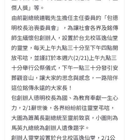
傑人獎」等。
由前副總統連戰先生擔任主任委員的「包德
明校長治喪委員會」，為讓社會各界及銘傳
師生緬懷包創辦人，設置於台北校區逸仙堂
的靈堂，每天上午九點三十分至下午四點開
放弔唁，並謹訂於本週六(2/21)上午九點三
十分舉行公祭儀式，下午一點三十分發引安
葬觀音山，讓大家的思念與感念，一路陪伴
這位銘傳永遠的大家長！
包創辦人德明校長為國、為教育奉獻一生心
力，2/1辭世後，各界紛紛前往靈堂弔唁，
大圖為蕭萬長副總統至靈前致哀，小圖則為
馬英九總統為創辦人遺像題字。
創辦人靈堂設置於台北校區逸仙堂，2/1公