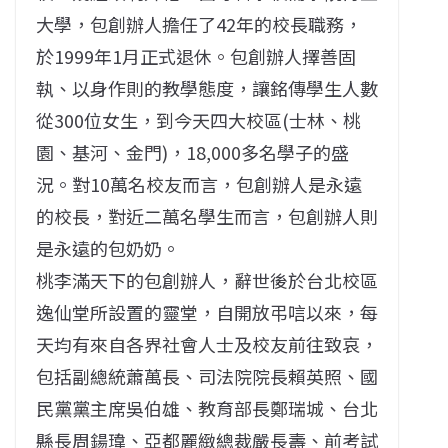
大學，包創辦人擔任了42年的校長職務，
於1999年1月正式退休。包創辦人擇善固
執、以身作則的教學態度，讓銘傳學生人數
從300位女生，到今天四大校區(士林、桃
園、基河、金門)，18,000多名學子的盛
況。對10萬名校友而言，包創辦人是永遠
的校長，對近二萬名學生而言，包創辦人則
是永遠的包奶奶。
桃李滿天下的包創辦人，辭世後於台北校區
逸仙堂所設置的靈堂，自開放弔唁以來，每
天均有來自各界社會人士及校友前往致哀，
包括副總統蕭萬長、司法院院長賴英照、國
民黨黨主席吳伯雄、教育部長鄭瑞城、台北
縣長周鍚瑋、亞都麗緻總裁嚴長壽、前考試