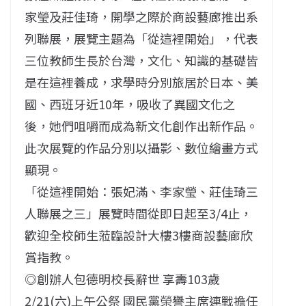
家瑩及莊佳琦，開學之際於商設藝廊推出系
列聯展，展覽主題為「從這裡開始」，代表
三位教師生長於台灣，文化、知識的基礎皆
是在這裡養成，求學時分別旅居於日本、美
國、西班牙近10年，吸收了異國文化之
後，她們咀嚼而成為新文化創作出新作品。
此次展覽的作品分別以攝影、數位繪畫方式
顯現。
「從這裡開始：張妃滿、李家瑩、莊佳琦三
人聯展之三」展覽時間從即日起至3/4止，
歡迎全校師生蒞臨設計大樓3樓商設藝廊欣
賞指教。
◎創辦人包德明校長辭世 享壽103歲
2/21(六)上午公祭 國民黨榮譽主席連戰擔任