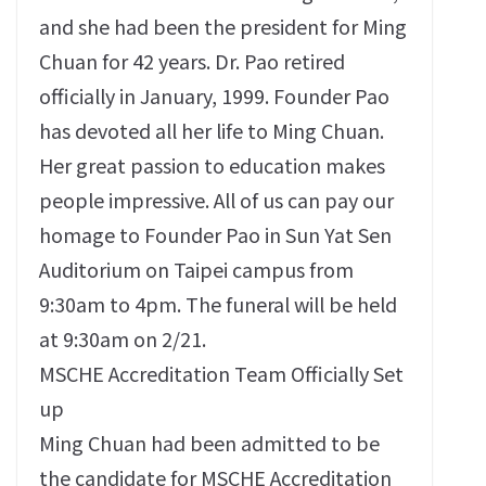
and she had been the president for Ming
Chuan for 42 years. Dr. Pao retired
officially in January, 1999. Founder Pao
has devoted all her life to Ming Chuan.
Her great passion to education makes
people impressive. All of us can pay our
homage to Founder Pao in Sun Yat Sen
Auditorium on Taipei campus from
9:30am to 4pm. The funeral will be held
at 9:30am on 2/21.
MSCHE Accreditation Team Officially Set
up
Ming Chuan had been admitted to be
the candidate for MSCHE Accreditation