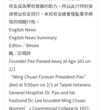
校友成為學校發展的助力。所以此行特別安
排傑出校友同行，本校校友總會理監事亦將
陪同相關行程。
English News
English News Summary
Editor／Bessie
輯／莊珮鈴
Founder Pao Passed Away at Age 103 on
2/1
“Ming Chuan Forever President Pao”
died at 9:50am on 2/1 at Taipei Veterans
General Hospital. Dr. Pao and his
husband Dr. Lee founded Ming Chuan
Women’s Commercial College in 1957,