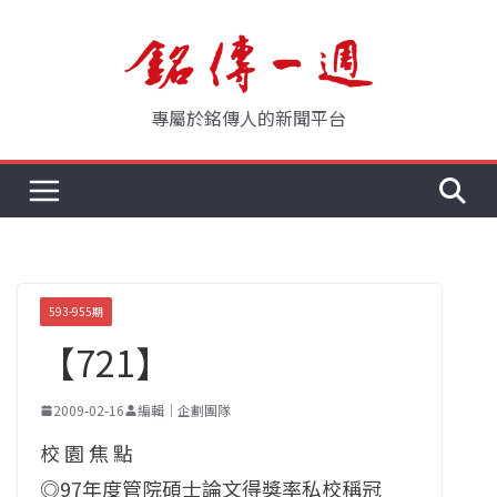
Skip
to
content
專屬於銘傳人的新聞平台
593-955期
【721】
2009-02-16
編輯｜企劃團隊
校 園 焦 點
◎97年度管院碩士論文得獎率私校稱冠