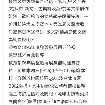
銘傳文藝獎還設有小說、散文(中文、英
文)及詩(新詩、古典詩及英詩)等文學創作
組別，歡迎銘傳的文藝學子踴躍投稿，一
起耕耘這塊文學寶地。第20屆文藝獎收
件截稿日為10/31，徵文詳情請參閱文藝
獎網頁說明。
◎教育部96年度整體發展週五訪視
趙聚誠╱台北報導
教育部96年度整體發展獎補助經費訪
視，將於本週五(9/26)上午9：00蒞臨本
校，分別於桃園校區Q501及台北校區
B902舉行，其中桃園校區將恭請校長親
臨主持歡迎儀式及簡報，隨即由訪視委員
展開資料(設備)訪查、師生晤談及綜合座