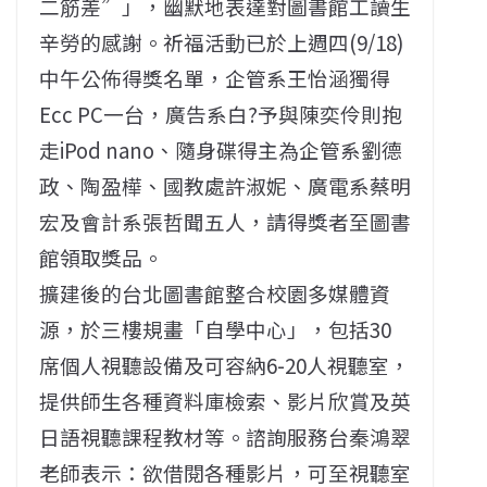
二筋差”」，幽默地表達對圖書館工讀生
辛勞的感謝。祈福活動已於上週四(9/18)
中午公佈得獎名單，企管系王怡涵獨得
Ecc PC一台，廣告系白?予與陳奕伶則抱
走iPod nano、隨身碟得主為企管系劉德
政、陶盈樺、國教處許淑妮、廣電系蔡明
宏及會計系張哲聞五人，請得獎者至圖書
館領取獎品。
擴建後的台北圖書館整合校園多媒體資
源，於三樓規畫「自學中心」，包括30
席個人視聽設備及可容納6-20人視聽室，
提供師生各種資料庫檢索、影片欣賞及英
日語視聽課程教材等。諮詢服務台秦鴻翠
老師表示：欲借閱各種影片，可至視聽室